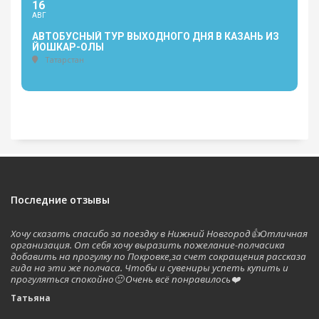
16
АВГ
АВТОБУСНЫЙ ТУР ВЫХОДНОГО ДНЯ В КАЗАНЬ ИЗ
ЙОШКАР-ОЛЫ
Татарстан
Последние отзывы
Хочу сказать спасибо за поездку в Нижний Новгород👍Отличная
организация. От себя хочу выразить пожелание-полчасика
добавить на прогулку по Покровке,за счет сокращения рассказа
гида на эти же полчаса. Чтобы и сувениры успеть купить и
прогуляться спокойно🙂 Очень всё понравилось❤️
Татьяна