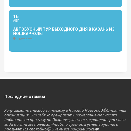
16
АВГ
АВТОБУСНЫЙ ТУР ВЫХОДНОГО ДНЯ В КАЗАНЬ ИЗ
ЙОШКАР-ОЛЫ
Татарстан
Последние отзывы
Хочу сказать спасибо за поездку в Нижний Новгород👍Отличная
организация. От себя хочу выразить пожелание-полчасика
добавить на прогулку по Покровке,за счет сокращения рассказа
гида на эти же полчаса. Чтобы и сувениры успеть купить и
прогуляться спокойно🙂 Очень всё понравилось❤️