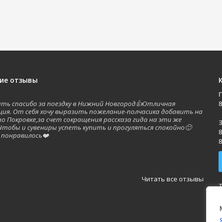
ие отзывы
зать спасибо за поездку в Нижний Новгород👍Отличная
8
ция. От себя хочу выразить пожелание-полчасика добавить на
по Покровке,за счет сокращения рассказа гида на эти же
З
Чтобы и сувениры успеть купить и прогуляться спокойно🙂
8
 понравилось❤️
8
а
Читать все отзывы
П