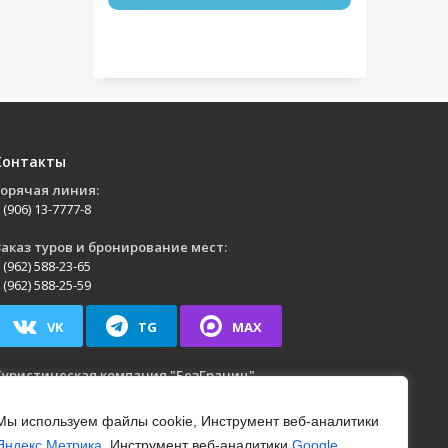
Контакты
Горячая линия:
 (906) 13-7777-8
аказ туров и бронирование мест:
 (962) 588-23-65
 (962) 588-25-59
VK
TG
MAX
Туристическая компания
"БезГраниц"
г. Йошкар-Ола
,
ул. Анциферова, д. 40, пом. 1
н.-Пт.: с 09:00 до 17:00
Мы используем файлы cookie, Инструмент веб-аналитики
Яндекс.Метрика
, Инструмент веб-аналитики
Google