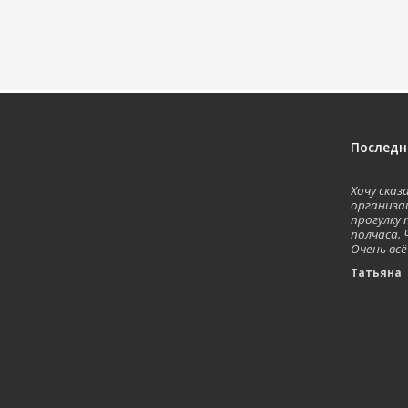
Последн
Хочу ска
организа
прогулку 
полчаса. 
Очень всё
Татьян