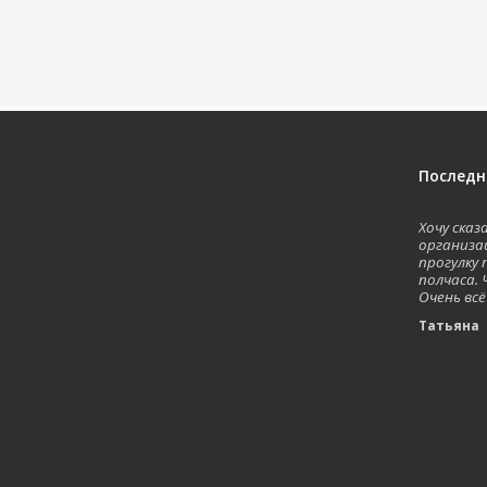
Последн
Хочу ска
организа
прогулку 
полчаса. 
Очень всё
Татьян