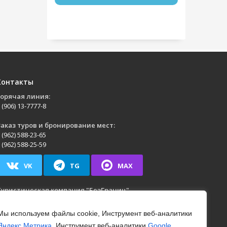
Контакты
Горячая линия:
 (906) 13-7777-8
аказ туров и бронирование мест:
 (962) 588-23-65
 (962) 588-25-59
VK
TG
MAX
Туристическая компания
"БезГраниц"
г. Йошкар-Ола
,
ул. Анциферова, д. 40, пом. 1
н.-Пт.: с 09:00 до 17:00
Мы используем файлы cookie, Инструмент веб-аналитики
Яндекс.Метрика
, Инструмент веб-аналитики
Google