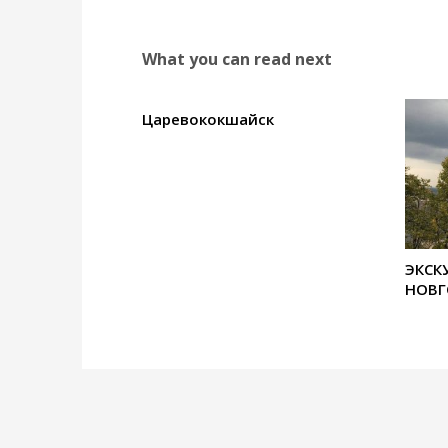
What you can read next
Царевококшайск
ЭКСК
НОВГ