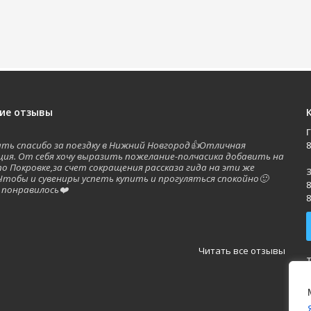
ие отзывы
зать спасибо за поездку в Нижний Новгород👍Отличная
8
ция. От себя хочу выразить пожелание-полчасика добавить на
по Покровке,за счет сокращения рассказа гида на эти же
З
Чтобы и сувениры успеть купить и прогуляться спокойно🙂
8
 понравилось❤️
8
а
Читать все отзывы
П