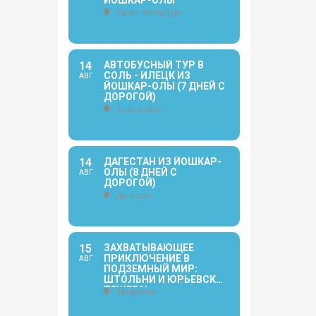
ЙОШКАР-ОЛЫ
Санкт-Петербург
14
АВТОБУСНЫЙ ТУР В
СОЛЬ - ИЛЕЦК ИЗ
АВГ
ЙОШКАР-ОЛЫ (7 ДНЕЙ С
ДОРОГОЙ)
Соль-Илецк
14
ДАГЕСТАН ИЗ ЙОШКАР-
ОЛЫ (8 ДНЕЙ С
АВГ
ДОРОГОЙ)
Дагестан
15
ЗАХВАТЫВАЮЩЕЕ
ПРИКЛЮЧЕНИЕ В
АВГ
ПОДЗЕМНЫЙ МИР:
ШТОЛЬНИ И ЮРЬЕВСКАЯ
ПЕЩЕРА!
Татарстан