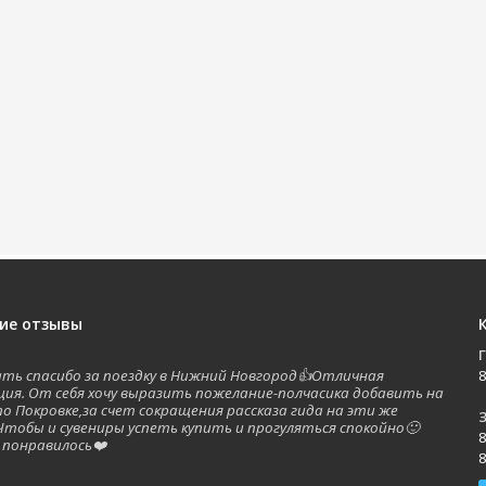
ие отзывы
зать спасибо за поездку в Нижний Новгород👍Отличная
8
ция. От себя хочу выразить пожелание-полчасика добавить на
по Покровке,за счет сокращения рассказа гида на эти же
З
Чтобы и сувениры успеть купить и прогуляться спокойно🙂
8
 понравилось❤️
8
а