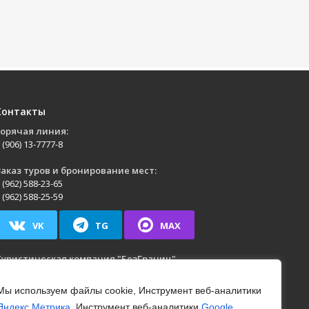
Контакты
Горячая линия:
 (906) 13-7777-8
аказ туров и бронирование мест:
 (962) 588-23-65
 (962) 588-25-59
VK
TG
MAX
Туристическая компания
"БезГраниц"
г. Йошкар-Ола
,
ул. Анциферова, д. 40, пом. 1
н.-Пт.: с 09:00 до 17:00
Мы используем файлы cookie, Инструмент веб-аналитики
Яндекс.Метрика
, Инструмент веб-аналитики
Google