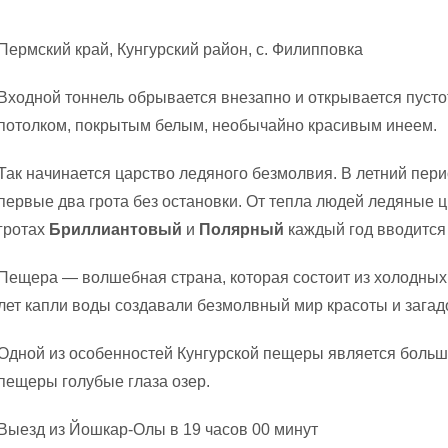
Пермский край, Кунгурский район, с. Филипповка
Входной тоннель обрывается внезапно и открывается пуст
потолком, покрытым белым, необычайно красивым инеем.
Так начинается царство ледяного безмолвия. В летний пери
первые два грота без остановки. От тепла людей ледяные 
гротах
Бриллиантовый
и
Полярный
каждый год вводится
Пещера — волшебная страна, которая состоит из холодных 
лет капли воды создавали безмолвный мир красоты и загад
Одной из особенностей Кунгурской пещеры является большое
пещеры голубые глаза озер.
Выезд из Йошкар-Олы в 19 часов 00 минут