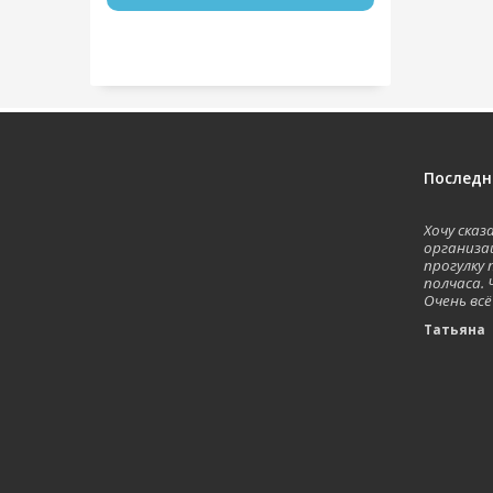
Последн
Хочу ска
организа
прогулку 
полчаса. 
Очень всё
Татьян