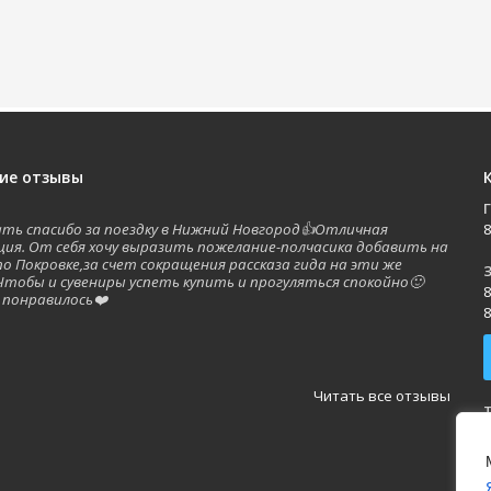
ие отзывы
зать спасибо за поездку в Нижний Новгород👍Отличная
8
ция. От себя хочу выразить пожелание-полчасика добавить на
по Покровке,за счет сокращения рассказа гида на эти же
З
Чтобы и сувениры успеть купить и прогуляться спокойно🙂
8
 понравилось❤️
8
а
Читать все отзывы
П