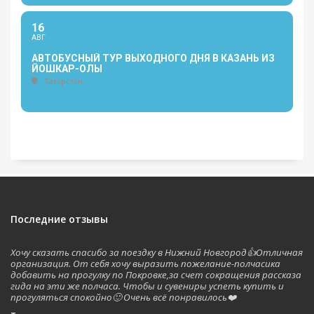
16
АВГ
АВТОБУСНЫЙ ТУР ВЫХОДНОГО ДНЯ В КАЗАНЬ ИЗ
ЙОШКАР-ОЛЫ
Татарстан
Последние отзывы
Хочу сказать спасибо за поездку в Нижний Новгород👍Отличная
организация. От себя хочу выразить пожелание-полчасика
добавить на прогулку по Покровке,за счет сокращения рассказа
гида на эти же полчаса. Чтобы и сувениры успеть купить и
прогуляться спокойно🙂 Очень всё понравилось❤️