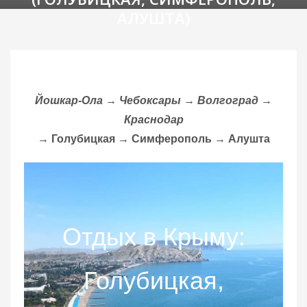
АЛУШТА)
Йошкар-Ола → Чебоксары → Волгоград →
Краснодар
→ Голубицкая
→
Симферополь
→
Алушта
Отдых в Крыму:
Голубицкая,