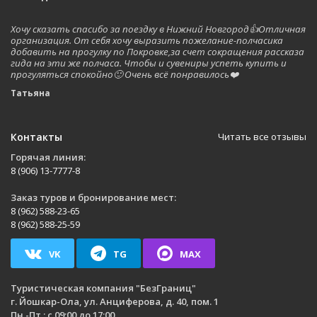
Хочу сказать спасибо за поездку в Нижний Новгород👍Отличная
организация. От себя хочу выразить пожелание-полчасика
добавить на прогулку по Покровке,за счет сокращения рассказа
гида на эти же полчаса. Чтобы и сувениры успеть купить и
прогуляться спокойно🙂 Очень всё понравилось❤️
Татьяна
Контакты
Читать все отзывы
Горячая линия:
8 (906) 13-7777-8
Заказ туров и бронирование мест:
8 (962) 588-23-65
8 (962) 588-25-59
VK
TG
MAX
Туристическая компания
"БезГраниц"
г. Йошкар-Ола
,
ул. Анциферова, д. 40, пом. 1
Пн.-Пт.: с 09:00 до 17:00