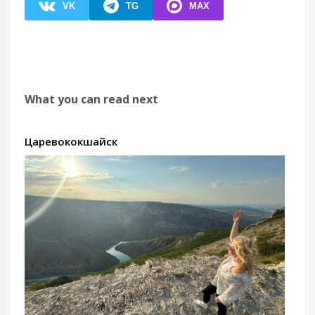
VK
TG
MAX
What you can read next
Царевококшайск