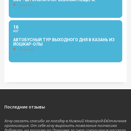
Татарстан
16
АВГ
АВТОБУСНЫЙ ТУР ВЫХОДНОГО ДНЯ В КАЗАНЬ ИЗ
ЙОШКАР-ОЛЫ
Татарстан
Последние отзывы
Хочу сказать спасибо за поездку в Нижний Новгород👍Отличная
организация. От себя хочу выразить пожелание-полчасика
добавить на прогулку по Покровке,за счет сокращения рассказа