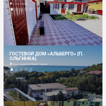
Соль-Илецк
★☆☆☆☆
ГОСТЕВОЙ ДОМ «АЛЬБЕРГО» (П.
ОЛЬГИНКА)
Краснодарский Край, Туапсе
★☆☆☆☆