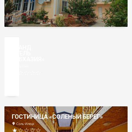
ГРАНД
ОТЕЛЬ
«АБХАЗИЯ»
Абхазия
★☆☆☆☆
ГОСТИНИЦА «СОЛЕНЫЙ БЕРЕГ»
Соль-Илецк
★☆☆☆☆