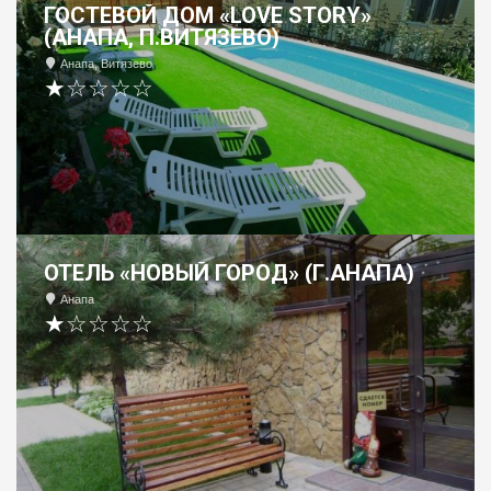
ГОСТЕВОЙ ДОМ «LOVE STORY»
(АНАПА, П.ВИТЯЗЕВО)
Анапа, Витязево
★☆☆☆☆
ОТЕЛЬ «НОВЫЙ ГОРОД» (Г.АНАПА)
Анапа
★☆☆☆☆